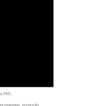
os PHC.
 encomendas, produção,