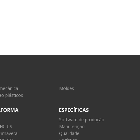
mecânica
Moldes
o plásticos
AFORMA
ESPECÍFICAS
Software de produção
PHC CS
Manutenção
rimavera
Qualidade