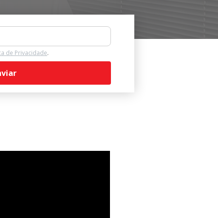
ica de Privacidade
.
nviar