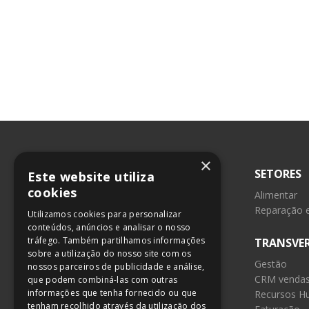
×
SETORES
Este website utiliza
cookies
Alimentar
Reparação 
Utilizamos cookies para personalizar
Leiria
conteúdos, anúncios e analisar o nosso
Lisboa
tráfego. Também partilhamos informações
TRANSVER
sobre a utilização do nosso site com os
Maia
Gestão
nossos parceiros de publicidade e análise,
CRM venda
que podem combiná-las com outras
244 882 666
informações que tenha fornecido ou que
Recursos H
211 165 266
tenham recolhido através da utilização dos