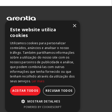
×
Leiria
Este website utiliza
Lisboa
cookies
Maia
Utilizamos cookies para personalizar
conteúdos, anúncios e analisar o nosso
244 882 666
tráfego. Também partilhamos informações
211 165 266
sobre a utilização do nosso site com os
220 045 483
nossos parceiros de publicidade e análise,
que podem combiná-las com outras
(chamada para rede fixa nacional)
informações que tenha fornecido ou que
tenham recolhido através da utilização dos
seus serviços.
Ler mais
ACEITAR TODOS
RECUSAR TODOS
Termos de Uso e Privacidade
Prevenção da Corrupção
MOSTRAR DETALHES
Canal de Integridade
POWERED BY COOKIESCRIPT