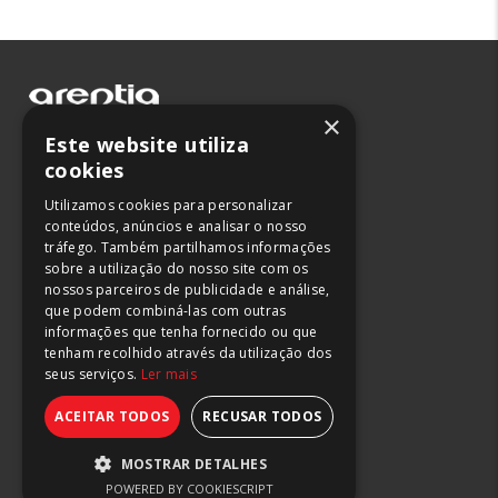
×
Leiria
Este website utiliza
Lisboa
cookies
Maia
Utilizamos cookies para personalizar
conteúdos, anúncios e analisar o nosso
244 882 666
tráfego. Também partilhamos informações
211 165 266
sobre a utilização do nosso site com os
220 045 483
nossos parceiros de publicidade e análise,
que podem combiná-las com outras
(chamada para rede fixa nacional)
informações que tenha fornecido ou que
tenham recolhido através da utilização dos
seus serviços.
Ler mais
ACEITAR TODOS
RECUSAR TODOS
Termos de Uso e Privacidade
Prevenção da Corrupção
MOSTRAR DETALHES
Canal de Integridade
POWERED BY COOKIESCRIPT